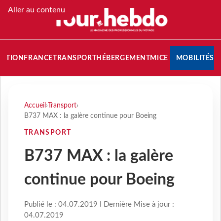
Aller au contenu
NATION
FRANCE
TRANSPORT
HÉBERGEMENT
MICE
MOBILITÉS
Accueil
›
Transport
›
B737 MAX : la galère continue pour Boeing
TRANSPORT
B737 MAX : la galère
continue pour Boeing
Publié le : 04.07.2019 I Dernière Mise à jour :
04.07.2019