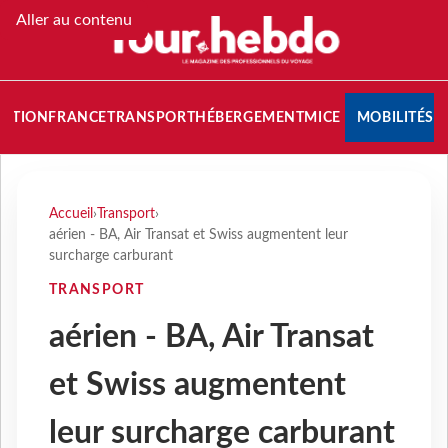
Aller au contenu
NATION
FRANCE
TRANSPORT
HÉBERGEMENT
MICE
MOBILITÉS
Accueil
›
Transport
›
aérien - BA, Air Transat et Swiss augmentent leur
surcharge carburant
TRANSPORT
aérien - BA, Air Transat
et Swiss augmentent
leur surcharge carburant