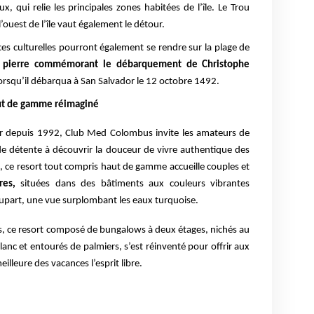
 qui relie les principales zones habitées de l’île. Le Trou
l’ouest de l’île vaut également le détour.
es culturelles pourront également se rendre sur la plage de
n pierre commémorant le débarquement de Christophe
squ’il débarqua à San Salvador le 12 octobre 1492.
ut de gamme réimaginé
ador depuis 1992, Club Med Colombus invite les amateurs de
de détente à découvrir la douceur de vivre authentique des
 ce resort tout compris haut de gamme accueille couples et
es,
situées dans des bâtiments aux couleurs vibrantes
plupart, une vue surplombant les eaux turquoise.
s, ce resort composé de bungalows à deux étages, nichés au
anc et entourés de palmiers, s’est réinventé pour offrir aux
lleure des vacances l’esprit libre.