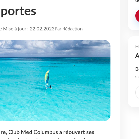
d
 portes
re Mise à jour : 22.02.2023
Par Rédaction
M
A
B
s
re, Club Med Columbus a réouvert ses