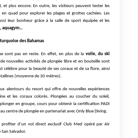
l, et plus encore. En outre, les visiteurs peuvent tester les
u en quad pour explorer les plages et grottes cachées. Les
ssi leur bonheur grâce à la salle de sport équipée et les
it, aquagym…
x turquoise des Bahamas
e sont pas en reste. En effet, en plus de la
voile, du ski
de nouvelles activités de plongée libre et en bouteille sont
st célèbre pour la beauté de ses coraux et de sa flore, ainsi
ristallines (moyenne de 30 mètres).
aux alentours du resort qui offre de nouvelles expériences
ine et les coraux colorés. Plongées au coucher du soleil,
longer en groupe, cours pour obtenir la certification PADI
au centre de plongée en partenariat avec Only Blue Diving.
profiter d’un vol direct exclusif Club Med opéré par Air
e San Salvador.