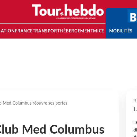
NATION
FRANCE
TRANSPORT
HÉBERGEMENT
MICE
MOBILITÉS
N
b Med Columbus réouvre ses portes
L
D
Club Med Columbus
d