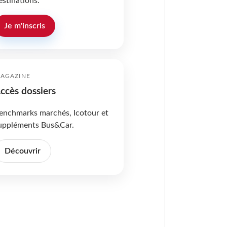
estinations.
Je m'inscris
AGAZINE
ccès dossiers
enchmarks marchés, Icotour et
uppléments Bus&Car.
Découvrir