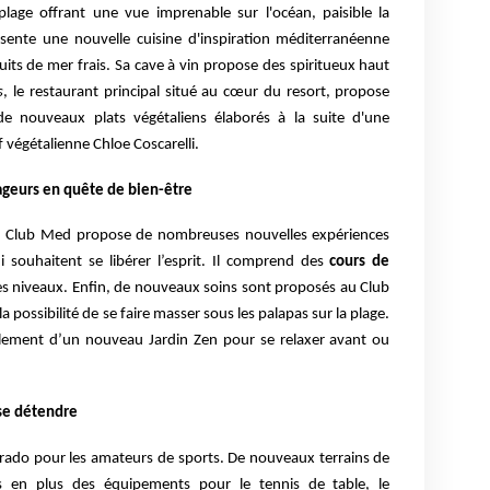
 plage offrant une vue imprenable sur l'océan, paisible la
résente une nouvelle cuisine d'inspiration méditerranéenne
ts de mer frais. Sa cave à vin propose des spiritueux haut
s
, le restaurant principal situé au cœur du resort, propose
 de nouveaux plats végétaliens élaborés à la suite d'une
f végétalienne Chloe Coscarelli.
yageurs en quête de bien-être
y Club Med propose de nombreuses nouvelles expériences
 souhaitent se libérer l’esprit. Il comprend des
cours de
es niveaux. Enfin, de nouveaux soins sont proposés au Club
 possibilité de se faire masser sous les palapas sur la plage.
alement d’un nouveau Jardin Zen pour se relaxer avant ou
 se détendre
ado pour les amateurs de sports. De nouveaux terrains de
es en plus des équipements pour le tennis de table, le