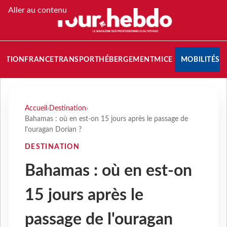
Aller au contenu
NATION
FRANCE
TRANSPORT
HÉBERGEMENT
MICE
MOBILITÉS
Accueil
›
Destination
›
Bahamas : où en est-on 15 jours après le passage de
l'ouragan Dorian ?
DESTINATION
Bahamas : où en est-on
15 jours après le
passage de l'ouragan