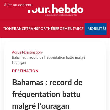
Aller au contenu
NATION
FRANCE
TRANSPORT
HÉBERGEMENT
MICE
MOBILITÉS
Accueil
›
Destination
›
Bahamas : record de fréquentation battu malgré
l’ouragan
DESTINATION
Bahamas : record de
fréquentation battu
malgré l’ouragan