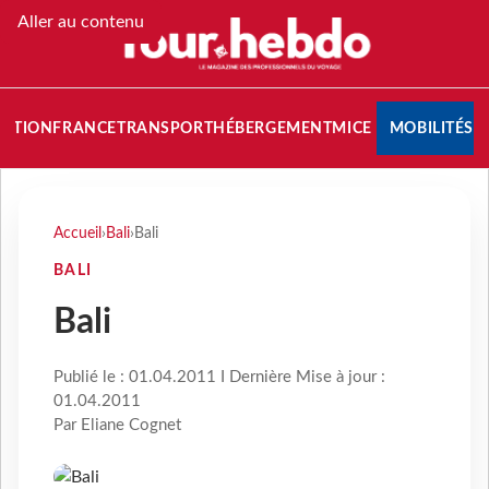
Aller au contenu
NATION
FRANCE
TRANSPORT
HÉBERGEMENT
MICE
MOBILITÉS
Accueil
›
Bali
›
Bali
BALI
Bali
Publié le : 01.04.2011 I Dernière Mise à jour :
01.04.2011
Par Eliane Cognet