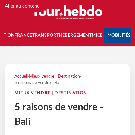
Aller au contenu
NATION
FRANCE
TRANSPORT
HÉBERGEMENT
MICE
MOBILITÉS
Accueil
›
Mieux vendre | Destination
›
5 raisons de vendre - Bali
MIEUX VENDRE | DESTINATION
5 raisons de vendre -
Bali