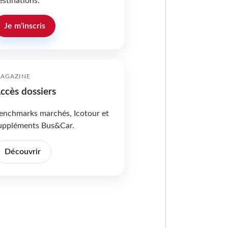
estinations.
Je m'inscris
AGAZINE
ccès dossiers
enchmarks marchés, Icotour et
uppléments Bus&Car.
Découvrir