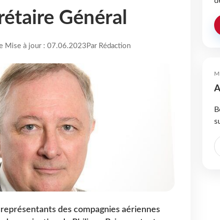
d
étaire Général
re Mise à jour : 07.06.2023
Par Rédaction
M
A
B
s
s représentants des compagnies aériennes