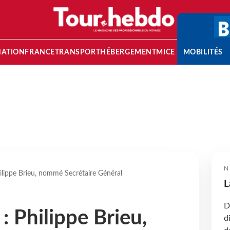
NATION
FRANCE
TRANSPORT
HÉBERGEMENT
MICE
MOBILITÉS
N
ilippe Brieu, nommé Secrétaire Général
L
D
: Philippe Brieu,
d