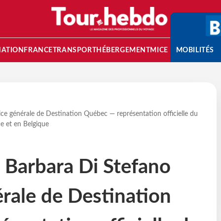
NATION
FRANCE
TRANSPORT
HÉBERGEMENT
MICE
MOBILITÉS
ice générale de Destination Québec — représentation officielle du
e et en Belgique
- Barbara Di Stefano
érale de Destination