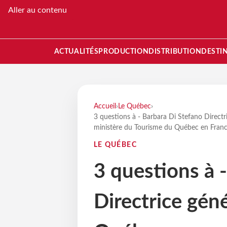
Aller au contenu
ACTUALITÉS
PRODUCTION
DISTRIBUTION
DESTI
Accueil
›
Le Québec
›
3 questions à - Barbara Di Stefano Directr
ministère du Tourisme du Québec en Franc
LE QUÉBEC
3 questions à 
Directrice gén