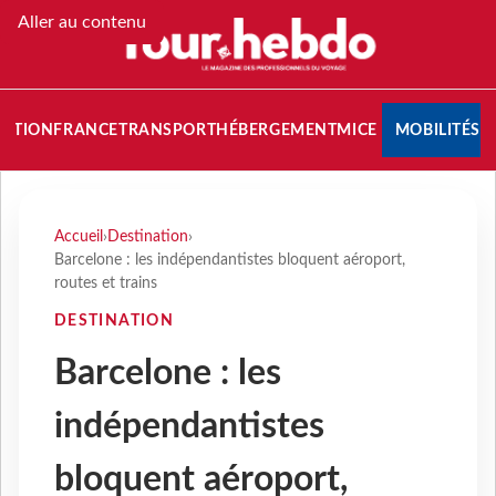
Aller au contenu
NATION
FRANCE
TRANSPORT
HÉBERGEMENT
MICE
MOBILITÉS
Accueil
›
Destination
›
Barcelone : les indépendantistes bloquent aéroport,
routes et trains
DESTINATION
Barcelone : les
indépendantistes
bloquent aéroport,