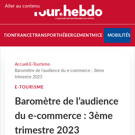
Aller au contenu
NATION
FRANCE
TRANSPORT
HÉBERGEMENT
MICE
MOBILITÉS
Accueil
›
E-Tourisme
›
Baromètre de l’audience du e-commerce : 3ème
trimestre 2023
E-TOURISME
Baromètre de l’audience
du e-commerce : 3ème
trimestre 2023