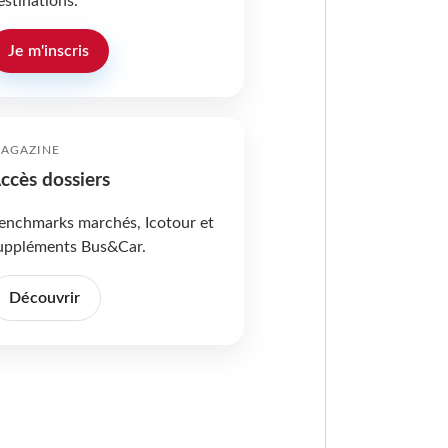
estinations.
Je m'inscris
AGAZINE
ccès dossiers
enchmarks marchés, Icotour et
uppléments Bus&Car.
Découvrir