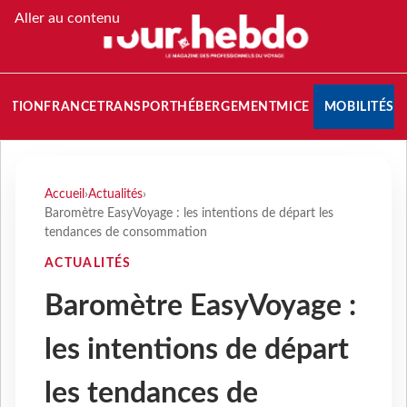
Aller au contenu
NATION
FRANCE
TRANSPORT
HÉBERGEMENT
MICE
MOBILITÉS
Accueil
›
Actualités
›
Baromètre EasyVoyage : les intentions de départ les
tendances de consommation
ACTUALITÉS
Baromètre EasyVoyage :
les intentions de départ
les tendances de