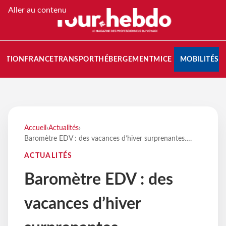
Aller au contenu
NATION
FRANCE
TRANSPORT
HÉBERGEMENT
MICE
MOBILITÉS
Accueil
›
Actualités
›
Baromètre EDV : des vacances d’hiver surprenantes….
ACTUALITÉS
Baromètre EDV : des
vacances d’hiver