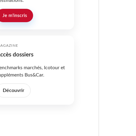
estinations.
Je m'inscris
AGAZINE
ccès dossiers
enchmarks marchés, Icotour et
uppléments Bus&Car.
Découvrir