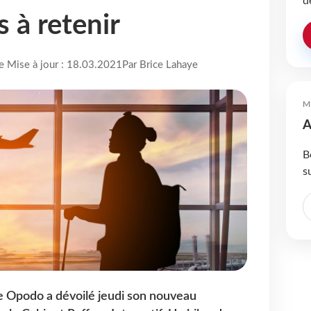
d
s à retenir
re Mise à jour : 18.03.2021
Par Brice Lahaye
M
A
B
s
e Opodo a dévoilé jeudi son nouveau