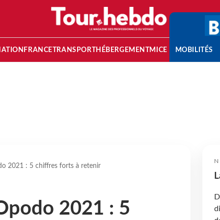
NATION
FRANCE
TRANSPORT
HÉBERGEMENT
MICE
MOBILITÉS
N
2021 : 5 chiffres forts à retenir
L
D
Opodo 2021 : 5
d