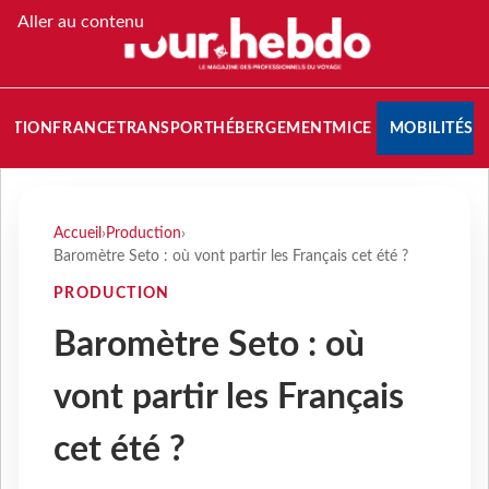
Aller au contenu
NATION
FRANCE
TRANSPORT
HÉBERGEMENT
MICE
MOBILITÉS
Accueil
›
Production
›
Baromètre Seto : où vont partir les Français cet été ?
PRODUCTION
Baromètre Seto : où
vont partir les Français
cet été ?