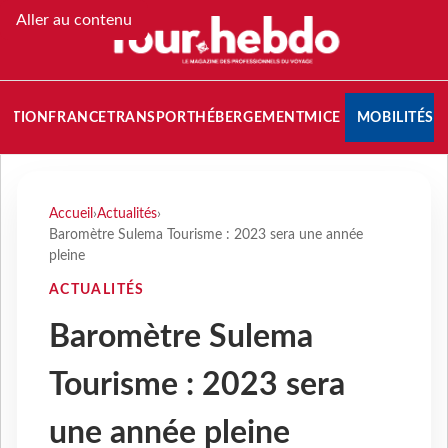
Aller au contenu
NATION
FRANCE
TRANSPORT
HÉBERGEMENT
MICE
MOBILITÉS
Accueil
›
Actualités
›
Baromètre Sulema Tourisme : 2023 sera une année
pleine
ACTUALITÉS
Baromètre Sulema
Tourisme : 2023 sera
une année pleine