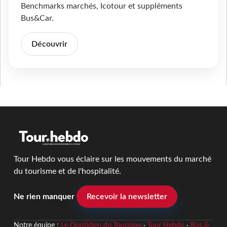
Benchmarks marchés, Icotour et suppléments
Bus&Car.
Découvrir
Tour Hebdo vous éclaire sur les mouvements du marché
du tourisme et de l'hospitalité.
Ne rien manquer
Recevoir la newsletter
Notre équipe :
Le Quotidien du Tourisme
·
Tour Hebdo
·
Bus &