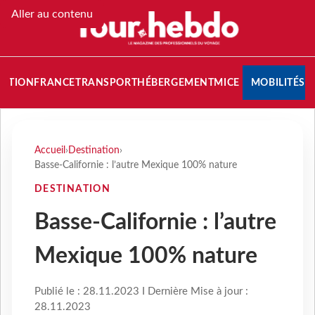
Aller au contenu
NATION
FRANCE
TRANSPORT
HÉBERGEMENT
MICE
MOBILITÉS
Accueil
›
Destination
›
Basse-Californie : l’autre Mexique 100% nature
DESTINATION
Basse-Californie : l’autre
Mexique 100% nature
Publié le : 28.11.2023 I Dernière Mise à jour :
28.11.2023