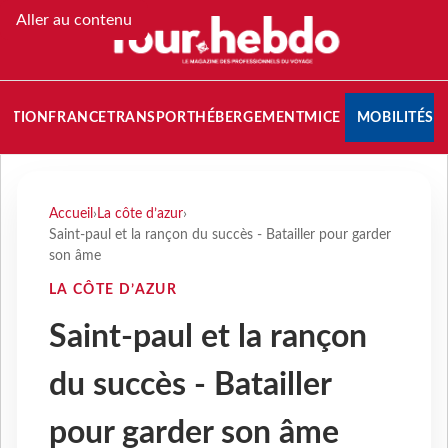
Aller au contenu
NATION
FRANCE
TRANSPORT
HÉBERGEMENT
MICE
MOBILITÉS
Accueil
›
La côte d’azur
›
Saint-paul et la rançon du succès - Batailler pour garder
son âme
LA CÔTE D’AZUR
Saint-paul et la rançon
du succès - Batailler
pour garder son âme