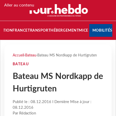
Aller au contenu
NATION
FRANCE
TRANSPORT
HÉBERGEMENT
MICE
MOBILITÉS
Accueil
›
Bateau
›
Bateau MS Nordkapp de Hurtigruten
BATEAU
Bateau MS Nordkapp de
Hurtigruten
Publié le : 08.12.2016 I Dernière Mise à jour :
08.12.2016
Par Rédaction