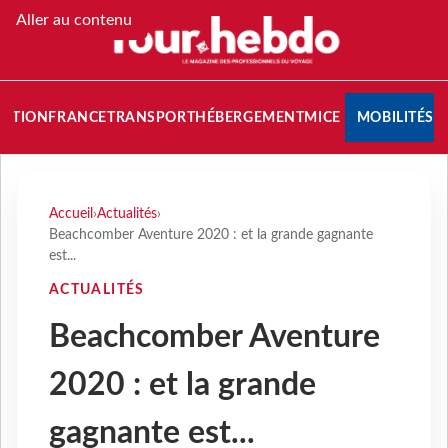
Aller au contenu
NATION
FRANCE
TRANSPORT
HÉBERGEMENT
MICE
MOBILITÉS
Accueil
›
Actualités
›
Beachcomber Aventure 2020 : et la grande gagnante
est...
ACTUALITÉS
Beachcomber Aventure
2020 : et la grande
gagnante est...