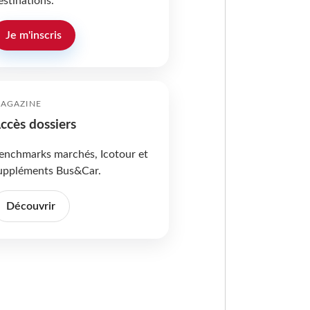
estinations.
Je m'inscris
AGAZINE
ccès dossiers
enchmarks marchés, Icotour et
uppléments Bus&Car.
Découvrir