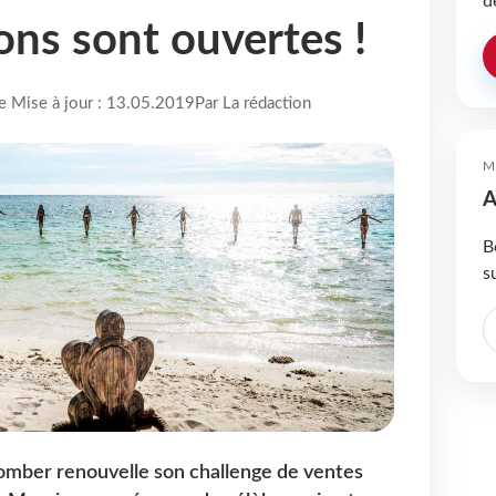
d
ions sont ouvertes !
re Mise à jour : 13.05.2019
Par La rédaction
M
A
B
s
omber renouvelle son challenge de ventes