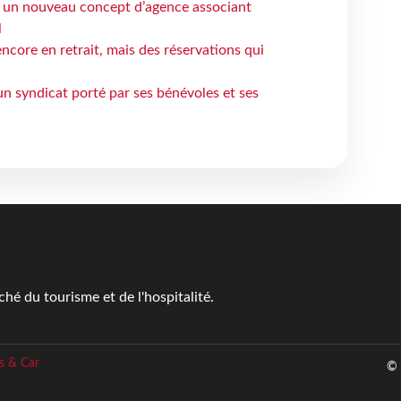
 un nouveau concept d’agence associant
l
ncore en retrait, mais des réservations qui
un syndicat porté par ses bénévoles et ses
é du tourisme et de l'hospitalité.
s & Car
© 