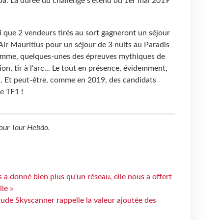
a. La durée du challenge s'étend du 1er mai 2019
i que 2 vendeurs tirés au sort gagneront un séjour
 Air Mauritius pour un séjour de 3 nuits au Paradis
amme, quelques-unes des épreuves mythiques de
n, tir à l'arc... Le tout en présence, évidemment,
t. Et peut-être, comme en 2019, des candidats
e TF1 !
our
Tour Hebdo
.
 a donné bien plus qu'un réseau, elle nous a offert
le »
tude Skyscanner rappelle la valeur ajoutée des