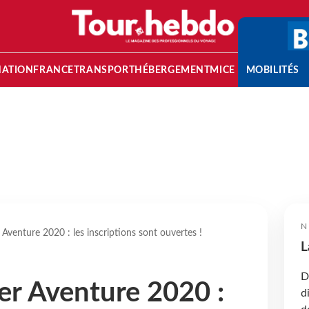
NATION
FRANCE
TRANSPORT
HÉBERGEMENT
MICE
MOBILITÉS
N
venture 2020 : les inscriptions sont ouvertes !
L
D
r Aventure 2020 :
d