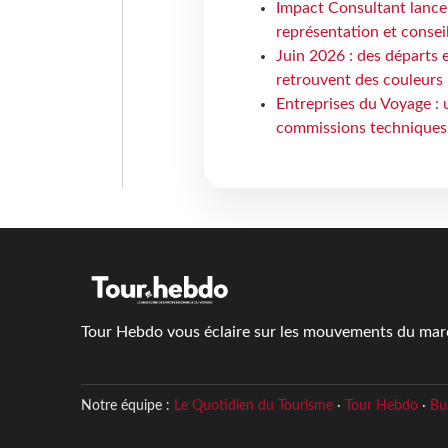
Impact Consultant lance
représentation et consei
Juin 2026 : des départs e
retrouvent des couleurs
Entreprises du Voyage : 
commissions techniques
Tour Hebdo vous éclaire sur les mouvements du march
Notre équipe :
Le Quotidien du Tourisme
·
Tour Hebdo
·
Bu