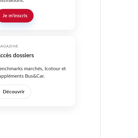
estinations.
Je m'inscris
AGAZINE
ccès dossiers
enchmarks marchés, Icotour et
uppléments Bus&Car.
Découvrir