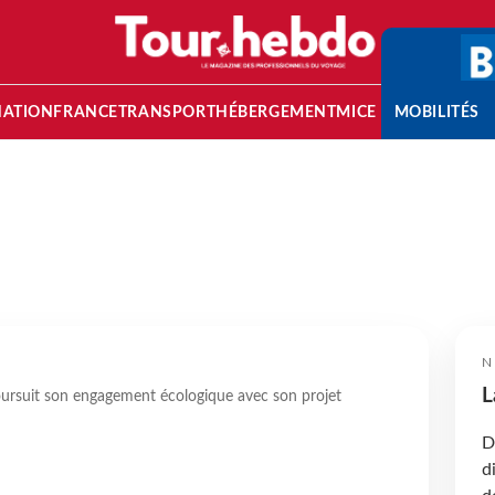
NATION
FRANCE
TRANSPORT
HÉBERGEMENT
MICE
MOBILITÉS
N
L
rsuit son engagement écologique avec son projet
D
d