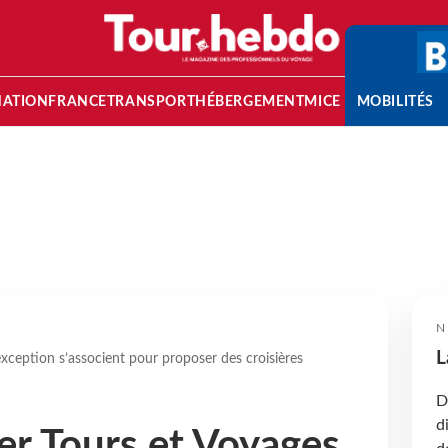
NATION
FRANCE
TRANSPORT
HÉBERGEMENT
MICE
MOBILITÉS
N
L
ception s’associent pour proposer des croisières
D
d
r Tours et Voyages