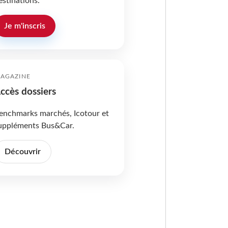
estinations.
Je m'inscris
AGAZINE
ccès dossiers
enchmarks marchés, Icotour et
uppléments Bus&Car.
Découvrir