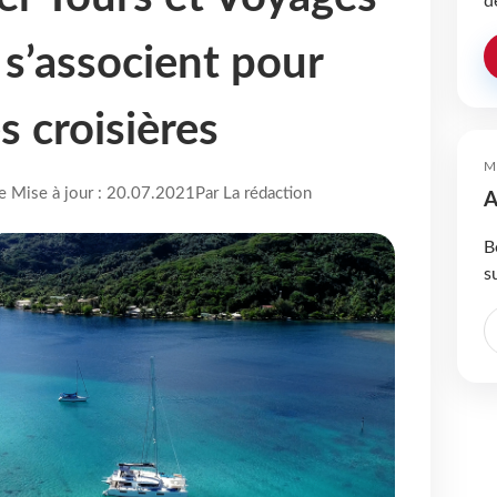
d
 s’associent pour
s croisières
M
re Mise à jour : 20.07.2021
Par La rédaction
A
B
s