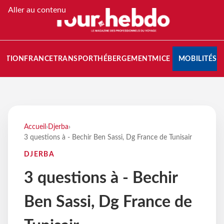
Aller au contenu
NATION
FRANCE
TRANSPORT
HÉBERGEMENT
MICE
MOBILITÉS
Accueil
›
Djerba
›
3 questions à - Bechir Ben Sassi, Dg France de Tunisair
DJERBA
3 questions à - Bechir
Ben Sassi, Dg France de