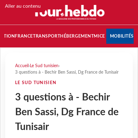
Aller au contenu
NATION
FRANCE
TRANSPORT
HÉBERGEMENT
MICE
MOBILITÉS
Accueil
›
Le Sud tunisien
›
3 questions à - Bechir Ben Sassi, Dg France de Tunisair
LE SUD TUNISIEN
3 questions à - Bechir
Ben Sassi, Dg France de
Tunisair