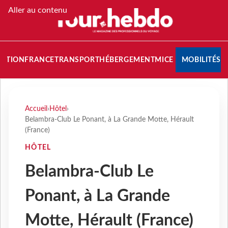
Aller au contenu
NATION
FRANCE
TRANSPORT
HÉBERGEMENT
MICE
MOBILITÉS
Accueil
›
Hôtel
›
Belambra-Club Le Ponant, à La Grande Motte, Hérault
(France)
HÔTEL
Belambra-Club Le
Ponant, à La Grande
Motte, Hérault (France)