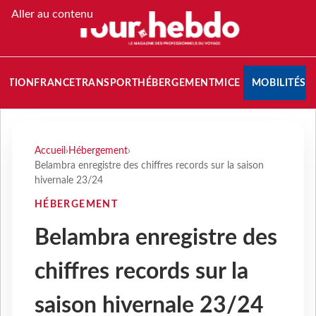
Aller au contenu
NATION
FRANCE
TRANSPORT
HÉBERGEMENT
MICE
MOBILITÉS
Accueil
›
Hébergement
›
Belambra enregistre des chiffres records sur la saison
hivernale 23/24
HÉBERGEMENT
Belambra enregistre des
chiffres records sur la
saison hivernale 23/24