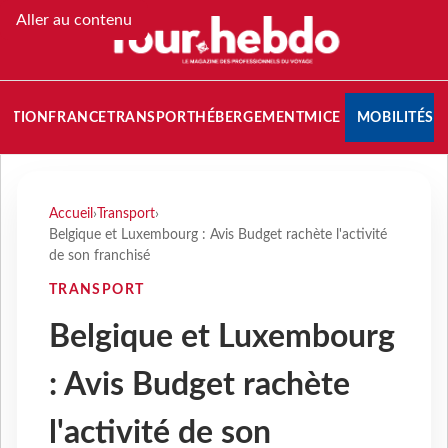
Aller au contenu
NATION
FRANCE
TRANSPORT
HÉBERGEMENT
MICE
MOBILITÉS
Accueil
›
Transport
›
Belgique et Luxembourg : Avis Budget rachète l'activité
de son franchisé
TRANSPORT
Belgique et Luxembourg
: Avis Budget rachète
l'activité de son