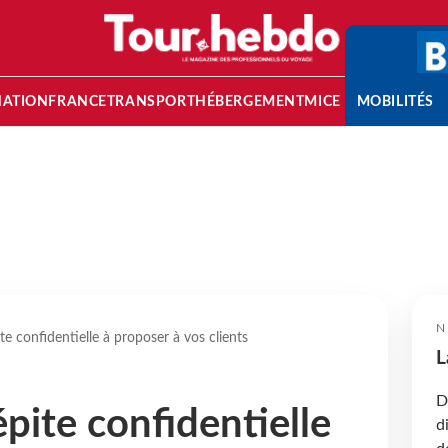
NATION
FRANCE
TRANSPORT
HÉBERGEMENT
MICE
MOBILITÉS
N
ite confidentielle à proposer à vos clients
L
D
pépite confidentielle
d