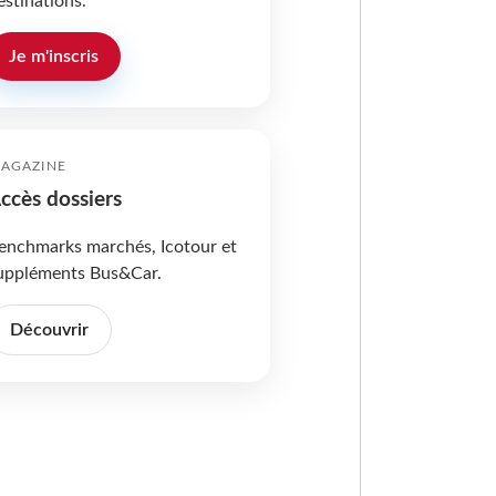
estinations.
Je m'inscris
AGAZINE
ccès dossiers
enchmarks marchés, Icotour et
uppléments Bus&Car.
Découvrir