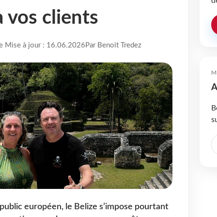
d
 vos clients
re Mise à jour : 16.06.2026
Par Benoit Tredez
M
A
B
s
ublic européen, le Belize s’impose pourtant