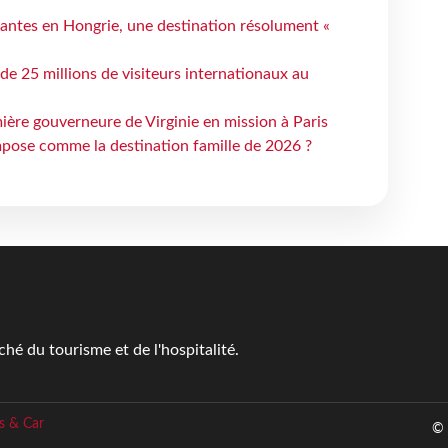
antes en Hongrie, une destination résolument «
 de 25 millions de visiteurs internationaux au
ière gouverneure de Virginie en mission à Paris
mpose comme la destination famille de 2026 ?
é du tourisme et de l'hospitalité.
s & Car
© 