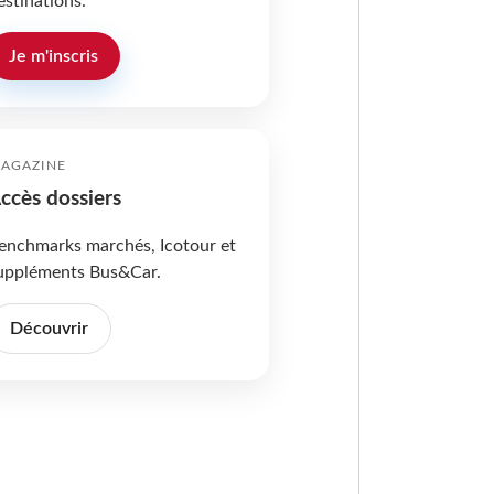
estinations.
Je m'inscris
AGAZINE
ccès dossiers
enchmarks marchés, Icotour et
uppléments Bus&Car.
Découvrir