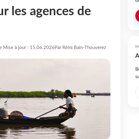
d
ur les agences de
M
re Mise à jour : 15.06.2026
Par Rémi Bain-Thouverez
A
B
s