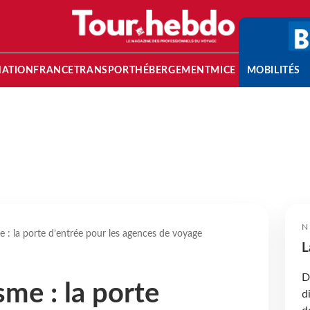
NATION
FRANCE
TRANSPORT
HÉBERGEMENT
MICE
MOBILITÉS
N
 : la porte d’entrée pour les agences de voyage
L
D
me : la porte
d