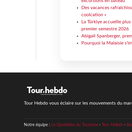
excursions en bateau
Des vacances rafraîchiss
coolcation »
La Türkiye accueille plus
premier semestre 2026
Abigail Spanberger, prem
Pourquoi la Malaisie s'i
Tour Hebdo vous éclaire sur les mouvements du march
Notre équipe :
Le Quotidien du Tourisme
·
Tour Hebdo
·
Bu