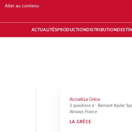
Aller au contenu
ACTUALITÉS
PRODUCTION
DISTRIBUTION
DESTI
Accueil
›
La Grèce
›
3 questions à - Bernard-Xavier S
Airways France
LA GRÈCE