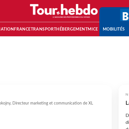
NATION
FRANCE
TRANSPORT
HÉBERGEMENT
MICE
MOBILITÉS
N
L
pokojny, Directeur marketing et communication de XL
D
d