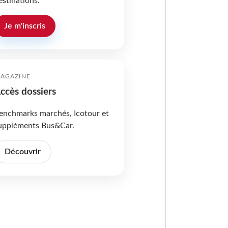
estinations.
Je m'inscris
AGAZINE
ccès dossiers
enchmarks marchés, Icotour et
uppléments Bus&Car.
Découvrir