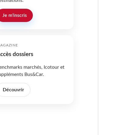
estinations.
Je m'inscris
AGAZINE
ccès dossiers
enchmarks marchés, Icotour et
uppléments Bus&Car.
Découvrir