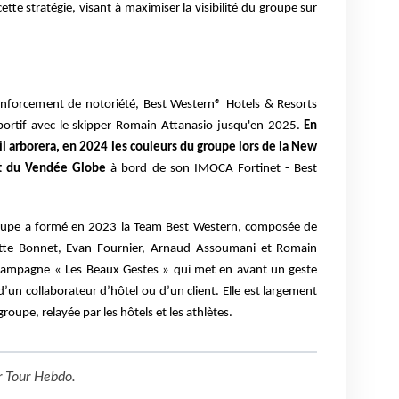
cette stratégie, visant à maximiser la visibilité du groupe sur
renforcement de notoriété, Best Western® Hotels & Resorts
portif avec le skipper Romain Attanasio jusqu'en 2025.
En
l arborera, en 2024 les couleurs du groupe lors de la New
et du Vendée Globe
à bord de son IMOCA Fortinet - Best
 groupe a formé en 2023 la Team Best Western, composée de
tte Bonnet, Evan Fournier, Arnaud Assoumani et Romain
campagne « Les Beaux Gestes » qui met en avant un geste
 d’un
collaborateur d’hôtel ou d’un client. Elle est largement
 groupe,
relayée par les hôtels et les athlètes.
r
Tour Hebdo
.