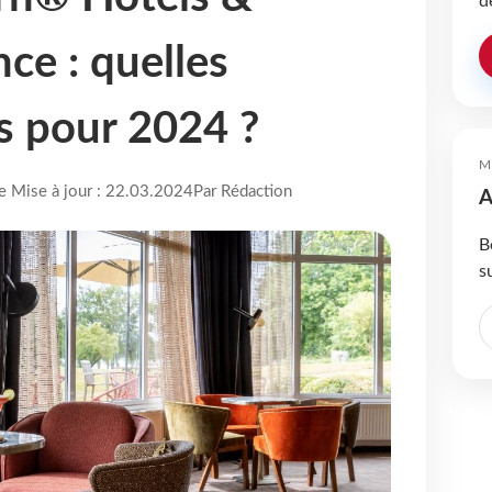
d
ce : quelles
s pour 2024 ?
M
re Mise à jour : 22.03.2024
Par Rédaction
A
B
s