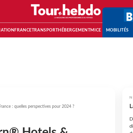
NATION
FRANCE
TRANSPORT
HÉBERGEMENT
MICE
MOBILITÉS
N
L
ance : quelles perspectives pour 2024 ?
D
d
rn® Hotels &