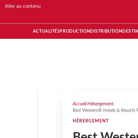
Aller au contenu
ACTUALITÉS
PRODUCTION
DISTRIBUTION
DESTI
Accueil
›
Hébergement
›
Best Western® Hotels & Resorts Fr
HÉBERGEMENT
Best Weste