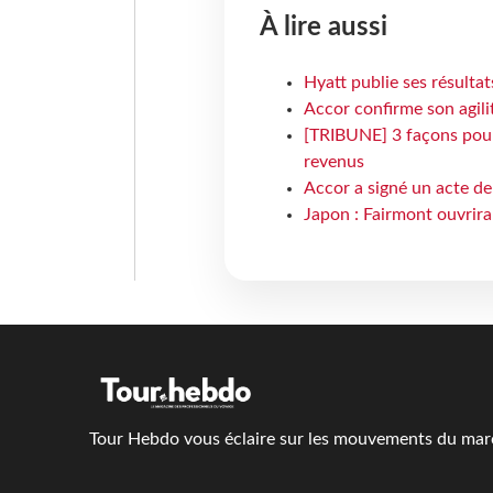
À lire aussi
Hyatt publie ses résulta
Accor confirme son agil
[TRIBUNE] 3 façons pour 
revenus
Accor a signé un acte de 
Japon : Fairmont ouvrira
Tour Hebdo vous éclaire sur les mouvements du march