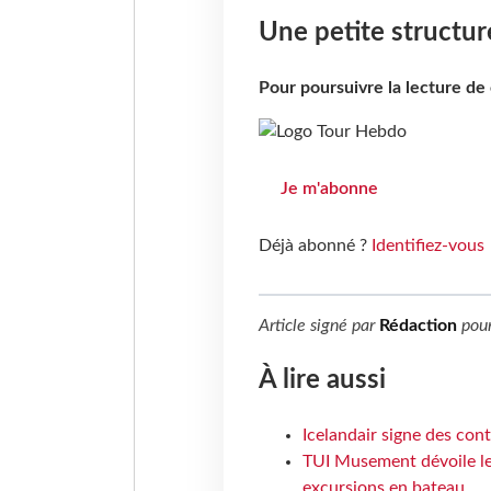
Une petite structure,
Pour poursuivre la lecture d
Je m'abonne
Déjà abonné ?
Identifiez-vous
Article signé par
Rédaction
pou
À lire aussi
Icelandair signe des con
TUI Musement dévoile les
excursions en bateau