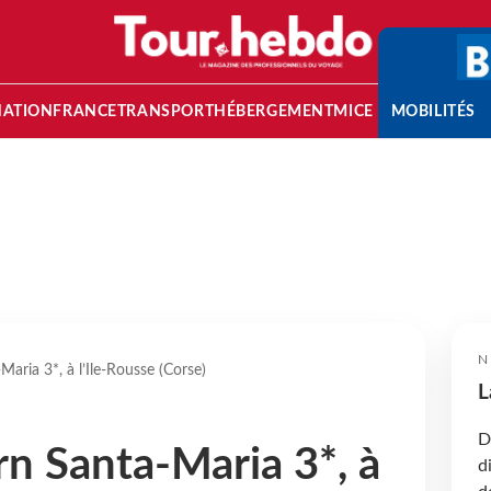
NATION
FRANCE
TRANSPORT
HÉBERGEMENT
MICE
MOBILITÉS
N
aria 3*, à l’Ile-Rousse (Corse)
L
D
n Santa-Maria 3*, à
d