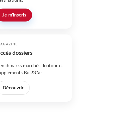
estinations.
Je m'inscris
AGAZINE
ccès dossiers
enchmarks marchés, Icotour et
uppléments Bus&Car.
Découvrir