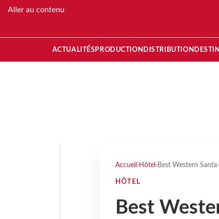
Aller au contenu
ACTUALITÉS
PRODUCTION
DISTRIBUTION
DESTI
Accueil
›
Hôtel
›
Best Western Santa-M
HÔTEL
Best Wester