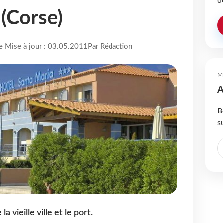
d
 (Corse)
re Mise à jour : 03.05.2011
Par Rédaction
M
A
B
s
a vieille ville et le port.