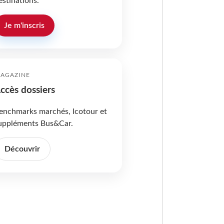
estinations.
Je m'inscris
AGAZINE
ccès dossiers
enchmarks marchés, Icotour et
uppléments Bus&Car.
Découvrir