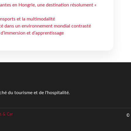
antes en Hongrie, une destination résolument «
ansports et la multimodalité
ité dans un environnement mondial contrasté
 d’immersion et d’apprentissage
é du tourisme et de l'hospitalité.
s & Car
© 