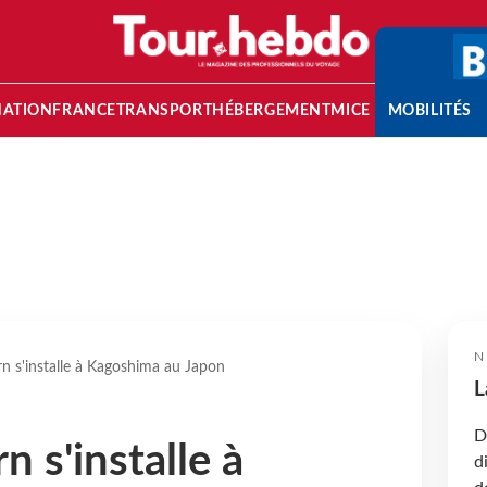
NATION
FRANCE
TRANSPORT
HÉBERGEMENT
MICE
MOBILITÉS
N
n s'installe à Kagoshima au Japon
L
D
 s'installe à
d