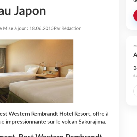
d
au Japon
re Mise à jour : 18.06.2015
Par Rédaction
M
A
B
s
Best Western Rembrandt Hotel Resort, offre à
e impressionnante sur le volcan Sakurajima.