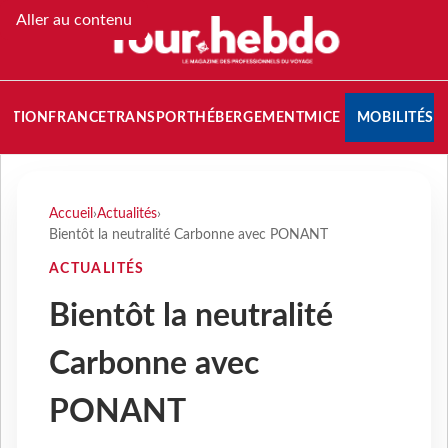
Aller au contenu
NATION
FRANCE
TRANSPORT
HÉBERGEMENT
MICE
MOBILITÉS
Accueil
›
Actualités
›
Bientôt la neutralité Carbonne avec PONANT
ACTUALITÉS
Bientôt la neutralité
Carbonne avec
PONANT