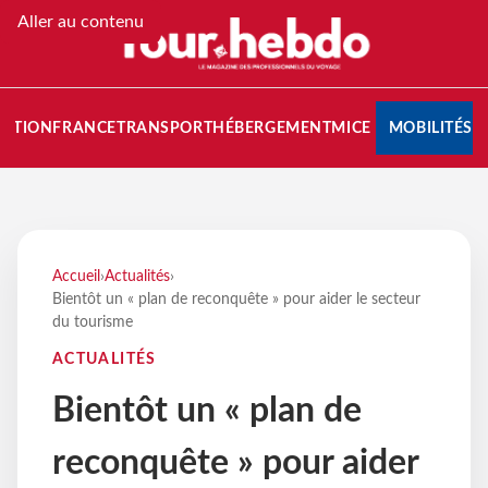
Aller au contenu
NATION
FRANCE
TRANSPORT
HÉBERGEMENT
MICE
MOBILITÉS
Accueil
›
Actualités
›
Bientôt un « plan de reconquête » pour aider le secteur
du tourisme
ACTUALITÉS
Bientôt un « plan de
reconquête » pour aider