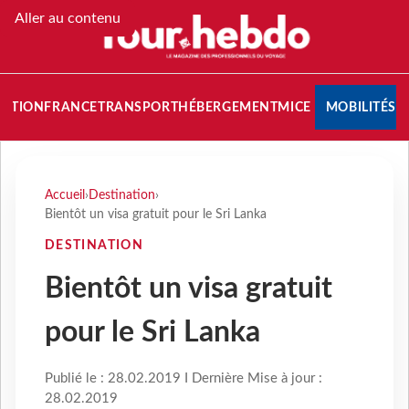
Aller au contenu
NATION
FRANCE
TRANSPORT
HÉBERGEMENT
MICE
MOBILITÉS
Accueil
›
Destination
›
Bientôt un visa gratuit pour le Sri Lanka
DESTINATION
Bientôt un visa gratuit
pour le Sri Lanka
Publié le : 28.02.2019 I Dernière Mise à jour :
28.02.2019