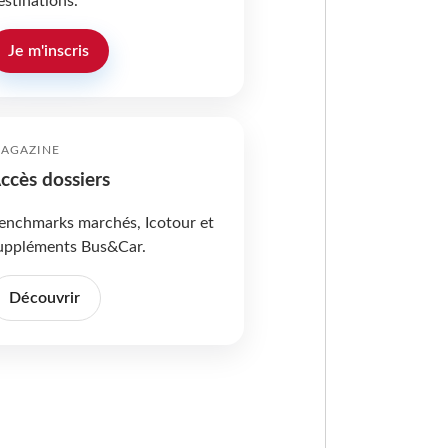
estinations.
Je m'inscris
AGAZINE
ccès dossiers
enchmarks marchés, Icotour et
uppléments Bus&Car.
Découvrir