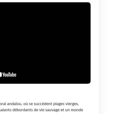
toral andalou, où se succèdent plages vierges,
 salants débordants de vie sauvage et un monde