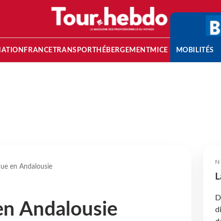
NATION
FRANCE
TRANSPORT
HÉBERGEMENT
MICE
MOBILITÉS
N
ue en Andalousie
L
D
en Andalousie
d