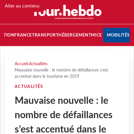
Aller au contenu
NATION
FRANCE
TRANSPORT
HÉBERGEMENT
MICE
MOBILITÉS
Accueil
›
Actualités
›
Mauvaise nouvelle : le nombre de défaillances s’est
accentué dans le tourisme en 2019
ACTUALITÉS
Mauvaise nouvelle : le
nombre de défaillances
s’est accentué dans le