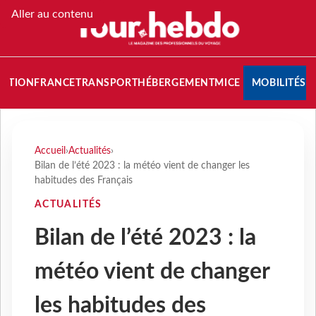
Aller au contenu
NATION
FRANCE
TRANSPORT
HÉBERGEMENT
MICE
MOBILITÉS
Accueil
›
Actualités
›
Bilan de l’été 2023 : la météo vient de changer les
habitudes des Français
ACTUALITÉS
Bilan de l’été 2023 : la
météo vient de changer
les habitudes des