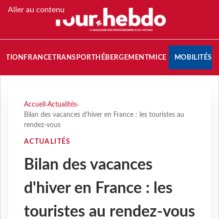
Aller au contenu
NATION
FRANCE
TRANSPORT
HÉBERGEMENT
MICE
MOBILITÉS
Accueil
›
Actualités
›
Bilan des vacances d'hiver en France : les touristes au
rendez-vous
ACTUALITÉS
Bilan des vacances
d'hiver en France : les
touristes au rendez-vous