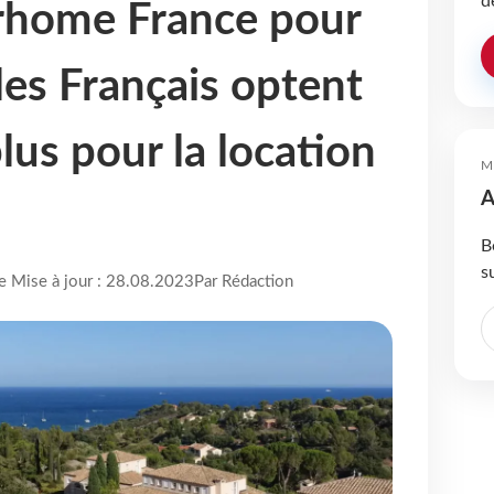
d
erhome France pour
 les Français optent
lus pour la location
M
A
B
s
re Mise à jour : 28.08.2023
Par Rédaction