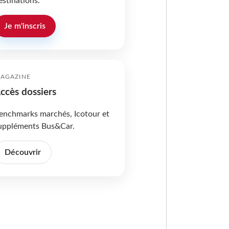
estinations.
Je m'inscris
AGAZINE
ccès dossiers
enchmarks marchés, Icotour et
uppléments Bus&Car.
Découvrir