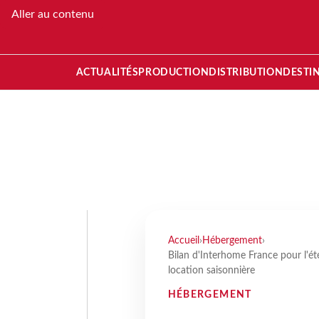
Aller au contenu
ACTUALITÉS
PRODUCTION
DISTRIBUTION
DESTI
Accueil
›
Hébergement
›
Bilan d'Interhome France pour l'ét
location saisonnière
HÉBERGEMENT