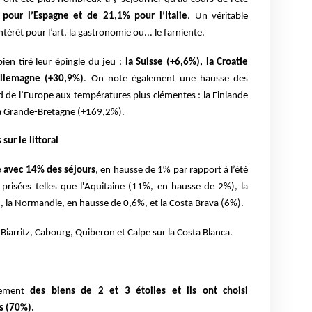
our l’Espagne et de 21,1% pour l’Italie
.
Un véritable
térêt pour l’art, la gastronomie ou... le farniente.
en tiré leur épingle du jeu :
la Suisse (+6,6%), la Croatie
’Allemagne (+30,9%)
. On note également une hausse des
d de l’Europe aux températures plus clémentes : la Finlande
la Grande-Bretagne (+169,2%).
sur le littoral
 avec 14% des séjours
, en hausse de 1% par rapport à l’été
 prisées telles que l'Aquitaine (11%, en hausse de 2%), la
 la Normandie, en hausse de 0,6%, et la Costa Brava (6%).
 Biarritz, Cabourg, Quiberon et Calpe sur la Costa Blanca.
irement
des biens de 2 et 3 étoiles et ils ont choisi
s (70%).