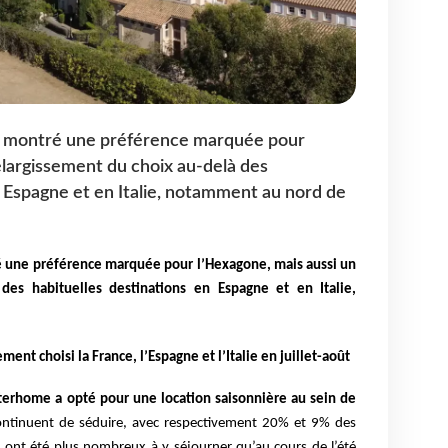
u montré une préférence marquée pour
élargissement du choix au-delà des
n Espagne et en Italie, notamment au nord de
é une préférence marquée pour l’Hexagone, mais aussi un
des habituelles destinations en Espagne et en Italie,
ment choisi la France, l’Espagne et l’Italie en juillet-août
nterhome a opté pour une location saisonnière au sein de
 continuent de séduire, avec respectivement 20% et 9% des
is ont été plus nombreux à y séjourner qu’au cours de l’été