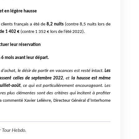
et en légère hausse
lients français a été de
8,2 nuits
(contre 8,5 nuits lors de
de 1 402 €
(contre 1 352 € lors de l’été 2022).
ctuer leur réservation
 6 mois avant leur départ.
d'achat, le désir de partir en vacances est resté intact.
Les
assent celles de septembre 2022
, et
la hausse est même
uillet-août
, ce qui est particulièrement encourageant. Les
es plus clémentes sont des critères qui incitent à profiter
 a commenté Xavier Lelièvre, Directeur Général d’Interhome
r
Tour Hebdo
.