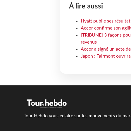
À lire aussi
Hyatt publie ses résulta
Accor confirme son agil
[TRIBUNE] 3 façons pour 
revenus
Accor a signé un acte de 
Japon : Fairmont ouvrira
Tour Hebdo vous éclaire sur les mouvements du march