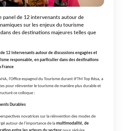
ge panel de 12 intervenants autour de
ynamiques sur les enjeux du tourisme
 dans des destinations majeures telles que
l de 12 intervenants autour de discussions engagées et
isme responsable, en particulier dans des destinations
a France
ANA, l’Office espagnol du Tourisme durant IFTM Top Résa, a
tes pour réinventer le tourisme de manière plus durable et
ructuré ce colloque :
ents Durables
perspectives novatrices sur la réinvention des modes de
rgé autour de l’importance de la
multimodalité, de
ration entre les acteurs du secteur
pour réduire