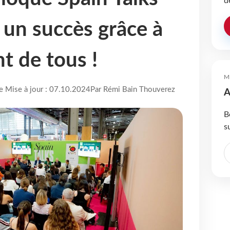
d
 un succès grâce à
t de tous !
M
re Mise à jour : 07.10.2024
Par Rémi Bain Thouverez
A
B
s