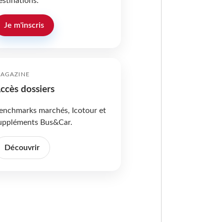
estinations.
Je m'inscris
AGAZINE
ccès dossiers
enchmarks marchés, Icotour et
uppléments Bus&Car.
Découvrir