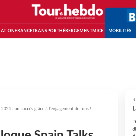
NATION
FRANCE
TRANSPORT
HÉBERGEMENT
MICE
MOBILITÉS
N
L
s 2024 : un succès grâce à l’engagement de tous !
D
d
lloque Spain Talks