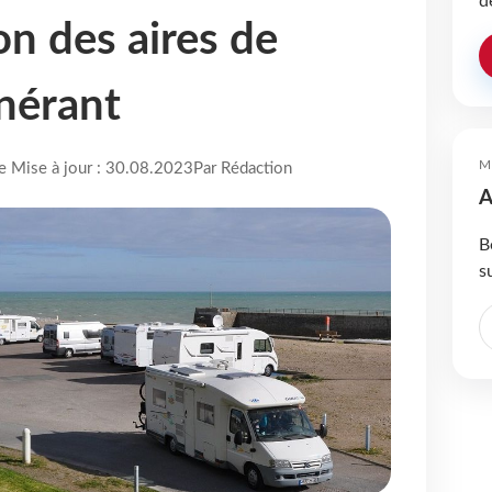
d
on des aires de
inérant
M
re Mise à jour : 30.08.2023
Par Rédaction
A
B
s