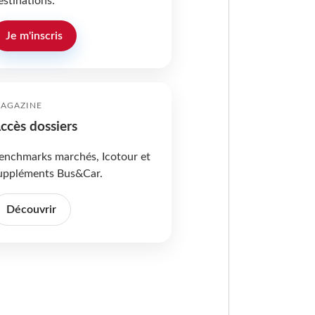
estinations.
Je m'inscris
AGAZINE
ccès dossiers
enchmarks marchés, Icotour et
uppléments Bus&Car.
Découvrir