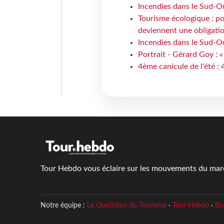
Incendies dans le Sud-Oue
Tourisme écologique : po
deviennent une obligatio
Incendies dans le Sud-Ou
Portrait - Gérard Goy : «
4ème canicule de l'été :
Tour Hebdo vous éclaire sur les mouvements du march
Notre équipe :
Le Quotidien du Tourisme
·
Tour Hebdo
·
Bu