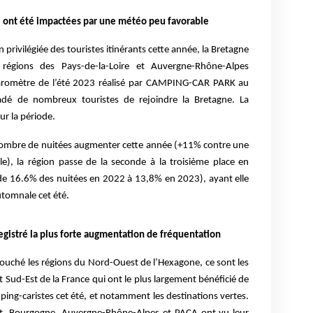
re ont été impactées par une météo peu favorable
rivilégiée des touristes itinérants cette année, la Bretagne
 régions des Pays-de-la-Loire et Auvergne-Rhône-Alpes
 baromètre de l’été 2023 réalisé par CAMPING-CAR PARK au
dé de nombreux touristes de rejoindre la Bretagne. La
ur la période.
r nombre de nuitées augmenter cette année (+11% contre une
le), la région passe de la seconde à la troisième place en
de 16.6% des nuitées en 2022 à 13,8% en 2023), ayant elle
utomnale cet été.
nregistré la plus forte augmentation de fréquentation
nt touché les régions du Nord-Ouest de l’Hexagone, ce sont les
t Sud-Est de la France qui ont le plus largement bénéficié de
ing-caristes cet été, et notamment les destinations vertes.