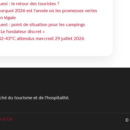
st : le retour des touristes ?
urquoi 2026 est l'année où les promesses vertes
n légale
est : point de situation pour les campings
 Le fondateur discret »
 42-43°C attendus mercredi 29 juillet 2026
é du tourisme et de l'hospitalité.
s & Car
© 