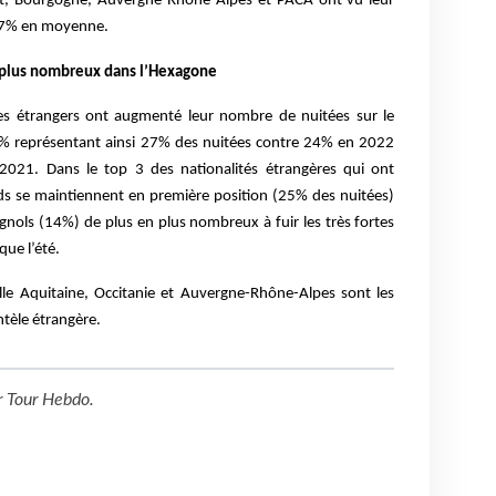
Est, Bourgogne, Auvergne-Rhône-Alpes et PACA ont vu leur
47% en moyenne.
n plus nombreux dans l’Hexagone
 les étrangers ont augmenté leur nombre de nuitées sur le
représentant ainsi 27% des nuitées contre 24% en 2022
021. Dans le top 3 des nationalités étrangères qui ont
nds se maintiennent en première position (25% des nuitées)
gnols (14%) de plus en plus nombreux à fuir les très fortes
que l’été.
le Aquitaine, Occitanie et Auvergne-Rhône-Alpes sont les
ntèle étrangère.
r
Tour Hebdo
.