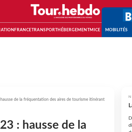
NATION
FRANCE
TRANSPORT
HÉBERGEMENT
MICE
MOBILITÉS
N
 hausse de la fréquentation des aires de tourisme itinérant
L
D
23 : hausse de la
d