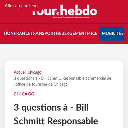
Aller au contenu
NATION
FRANCE
TRANSPORT
HÉBERGEMENT
MICE
MOBILITÉS
Accueil
›
Chicago
›
3 questions à - Bill Schmitt Responsable commercial de
l’office de tourisme de Chicago
CHICAGO
3 questions à - Bill
Schmitt Responsable