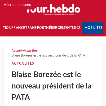
Aller au contenu
NATION
FRANCE
TRANSPORT
HÉBERGEMENT
MICE
MOBILITÉS
Accueil
›
Actualités
›
Blaise Borezée est le nouveau président de la PATA
ACTUALITÉS
Blaise Borezée est le
nouveau président de la
PATA