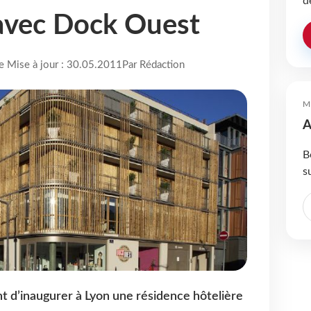
d
e avec Dock Ouest
re Mise à jour : 30.05.2011
Par Rédaction
M
A
B
s
t d’inaugurer à Lyon une résidence hôtelière