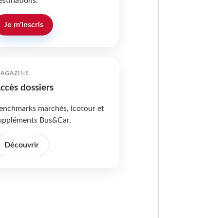
estinations.
Je m'inscris
AGAZINE
ccès dossiers
enchmarks marchés, Icotour et
uppléments Bus&Car.
Découvrir