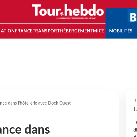
NATION
FRANCE
TRANSPORT
HÉBERGEMENT
MICE
MOBILITÉS
N
nce dans l’hôtellerie avec Dock Ouest
L
D
ance dans
d