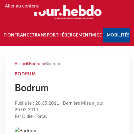
Aller au contenu
NATION
FRANCE
TRANSPORT
HÉBERGEMENT
MICE
MOBILITÉS
Accueil
›
Bodrum
›
Bodrum
BODRUM
Bodrum
Publié le : 20.05.2011 I Dernière Mise à jour :
20.05.2011
Par Didier Forray