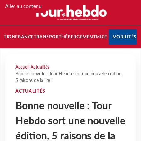
Aller au contenu
NATION
FRANCE
TRANSPORT
HÉBERGEMENT
MICE
MOBILITÉS
Accueil
›
Actualités
›
Bonne nouvelle : Tour Hebdo sort une nouvelle édition,
5 raisons de la lire !
ACTUALITÉS
Bonne nouvelle : Tour
Hebdo sort une nouvelle
édition, 5 raisons de la